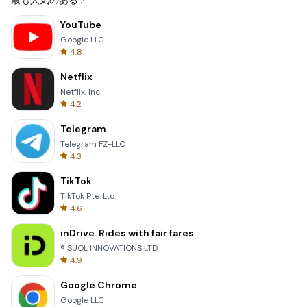
最も人気のある
YouTube
Google LLC
4.8
Netflix
Netflix, Inc.
4.2
Telegram
Telegram FZ-LLC
4.3
TikTok
TikTok Pte. Ltd.
4.6
inDrive. Rides with fair fares
® SUOL INNOVATIONS LTD
4.9
Google Chrome
Google LLC