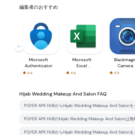
編集者のおすすめ
Microsoft
Microsoft
Blackmagi
Authenticator
Excel:
Camera
Spreadsheets
4.4
4.6
4.9
Hijab Wedding Makeup And Salon
FAQ
PGYER APK HUBからHijab Wedding Makeup And 
PGYER APK HUBのHijab Wedding Makeup And 
PGYER APK HUBからHijab Wedding Makeup A