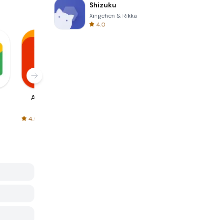
Shizuku
Xingchen & Rikka
4.0
AliExpress
Signal Private
Spotify - Music
Messenger
and Podcasts
4.5
4.3
4.6