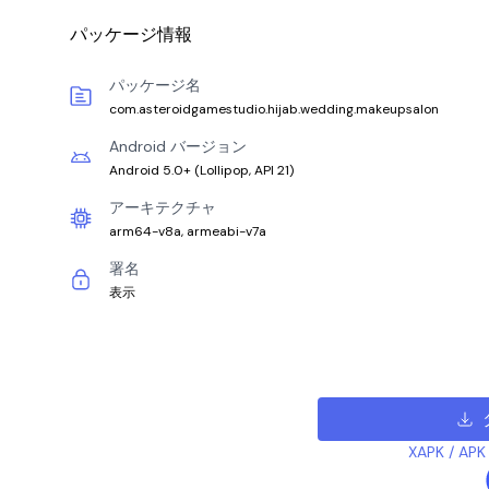
パッケージ情報
パッケージ名
com.asteroidgamestudio.hijab.wedding.makeupsalon
Android バージョン
Android 5.0+
(
Lollipop, API 21
)
アーキテクチャ
arm64-v8a, armeabi-v7a
署名
表示
XAPK /