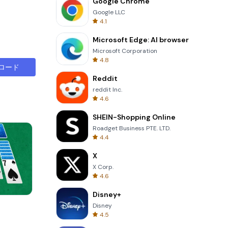
Google Chrome
Google LLC
4.1
Microsoft Edge: AI browser
Microsoft Corporation
4.8
ロード
Reddit
reddit Inc.
4.6
SHEIN-Shopping Online
Roadget Business PTE. LTD.
4.4
X
X Corp.
4.6
Disney+
Cut The Rope
Disney
4.5