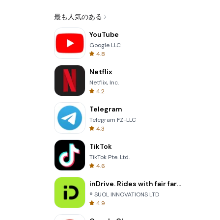
最も人気のある
YouTube
Google LLC
4.8
Netflix
Netflix, Inc.
4.2
Telegram
Telegram FZ-LLC
4.3
TikTok
TikTok Pte. Ltd.
4.6
inDrive. Rides with fair fares
® SUOL INNOVATIONS LTD
4.9