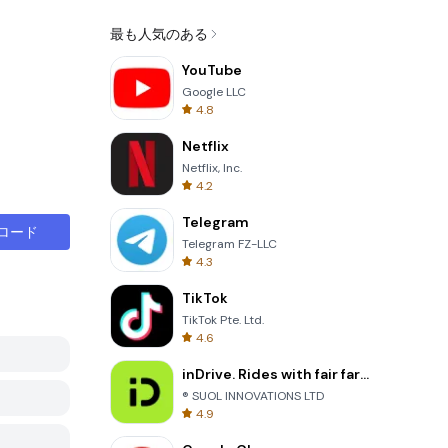
最も人気のある
YouTube
Google LLC
4.8
Netflix
Netflix, Inc.
4.2
Telegram
ロード
Telegram FZ-LLC
4.3
TikTok
TikTok Pte. Ltd.
4.6
inDrive. Rides with fair fares
® SUOL INNOVATIONS LTD
4.9