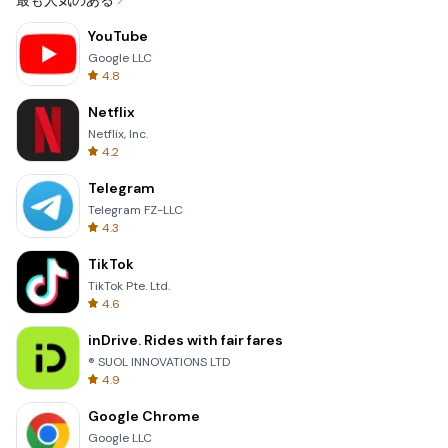
最も人気のある
YouTube
Google LLC
4.8
Netflix
Netflix, Inc.
4.2
Telegram
Telegram FZ-LLC
4.3
TikTok
TikTok Pte. Ltd.
4.6
inDrive. Rides with fair fares
® SUOL INNOVATIONS LTD
4.9
Google Chrome
Google LLC