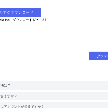
今すぐダウンロード
le Inc.
ダウンロードAPK
1.2.1
ダウン
る方法は？
ードできますか？
ードするにはアカウントが必要ですか？