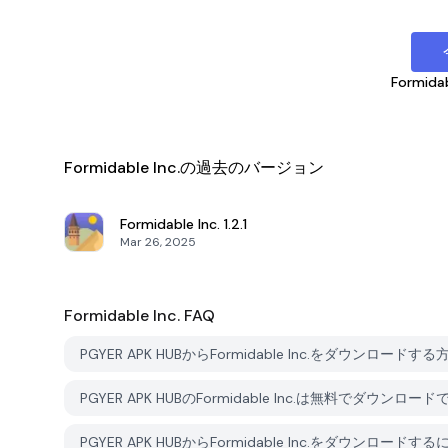
Formidab
Formidable Inc.の過去のバージョン
Formidable Inc.
1.2.1
Mar 26, 2025
Formidable Inc.
FAQ
PGYER APK HUBからFormidable Inc.をダウンロードす
PGYER APK HUBのFormidable Inc.は無料でダウンロ
PGYER APK HUBからFormidable Inc.をダウンロ