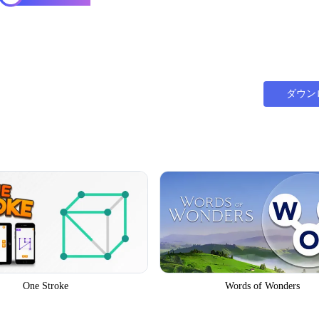
ダウン
One Stroke
Words of Wonders