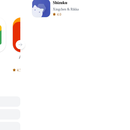
Shizuku
Xingchen & Rikka
4.0
AliExpress
Signal Private
Spotify - Music
Messenger
and Podcasts
4.5
4.3
4.6