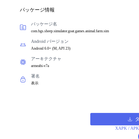
パッケージ情報
パッケージ名
com.bgs.sheep.simulator.goat.games.animal.farm.sim
Android バージョン
Android 6.0+
(
M, API 23
)
アーキテクチャ
armeabi-v7a
署名
表示
XAPK /