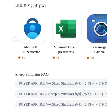
編集者のおすすめ
Microsoft
Microsoft Excel:
Blackmagi
Authenticator
Spreadsheets
Camera
4.4
4.6
4.9
Sheep Simulator
FAQ
PGYER APK HUBからSheep Simulatorをダウンロードす
PGYER APK HUBのSheep Simulatorは無料でダウンロ
PGYER APK HUBからSheep Simulatorをダウンロ