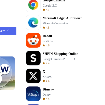
Google Chrome
Google LLC
4.1
Microsoft Edge: AI browser
Microsoft Corporation
4.8
ロード
Reddit
reddit Inc.
4.6
SHEIN-Shopping Online
Roadget Business PTE. LTD.
4.4
X
X Corp.
4.6
Disney+
Cut The Rope
Disney
4.5