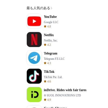
最も人気のある
YouTube
Google LLC
4.8
Netflix
Netflix, Inc.
4.2
Telegram
Telegram FZ-LLC
4.3
TikTok
TikTok Pte. Ltd.
4.6
inDrive. Rides with fair fares
® SUOL INNOVATIONS LTD
4.9