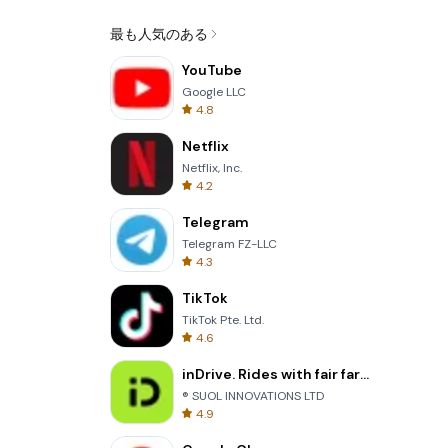
最も人気のある
YouTube
Google LLC
4.8
Netflix
Netflix, Inc.
4.2
Telegram
Telegram FZ-LLC
4.3
TikTok
TikTok Pte. Ltd.
4.6
inDrive. Rides with fair fares
® SUOL INNOVATIONS LTD
4.9