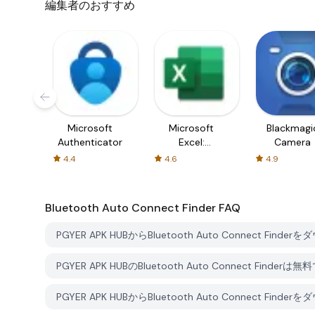
編集者のおすすめ
Microsoft
Microsoft
Blackmagi
Authenticator
Excel:
Camera
Spreadsheets
4.4
4.6
4.9
Bluetooth Auto Connect Finder
FAQ
PGYER APK HUBからBluetooth Auto Connect Fi
PGYER APK HUBのBluetooth Auto Connect Fi
PGYER APK HUBからBluetooth Auto Connect