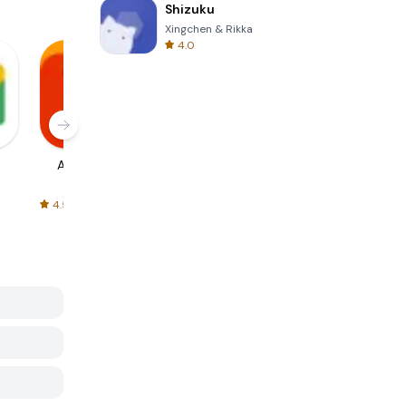
Shizuku
Xingchen & Rikka
4.0
AliExpress
Signal Private
Spotify - Music
Messenger
and Podcasts
4.5
4.3
4.6