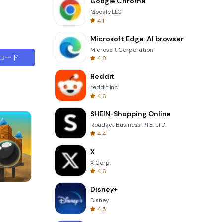
Google Chrome
Google LLC
4.1
Microsoft Edge: AI browser
Microsoft Corporation
ロード
4.8
Reddit
reddit Inc.
4.6
SHEIN-Shopping Online
Roadget Business PTE. LTD.
4.4
X
X Corp.
4.6
Disney+
One Stroke
Disney
4.5