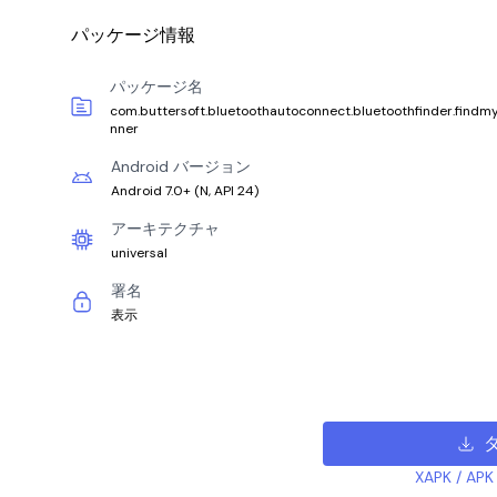
パッケージ情報
パッケージ名
com.buttersoft.bluetoothautoconnect.bluetoothfinder.findm
nner
Android バージョン
Android 7.0+
(
N, API 24
)
アーキテクチャ
universal
署名
表示
XAPK /