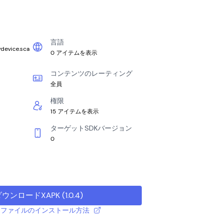
言語
ydevice.sca
0 アイテムを表示
コンテンツのレーティング
全員
権限
15 アイテムを表示
ターゲットSDKバージョン
0
ダウンロードXAPK
(
1.0.4
)
 APK ファイルのインストール方法