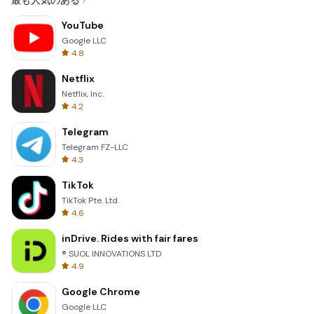
最も人気のある
YouTube
Google LLC
4.8
Netflix
Netflix, Inc.
4.2
Telegram
Telegram FZ-LLC
4.3
TikTok
TikTok Pte. Ltd.
4.6
inDrive. Rides with fair fares
® SUOL INNOVATIONS LTD
4.9
Google Chrome
Google LLC