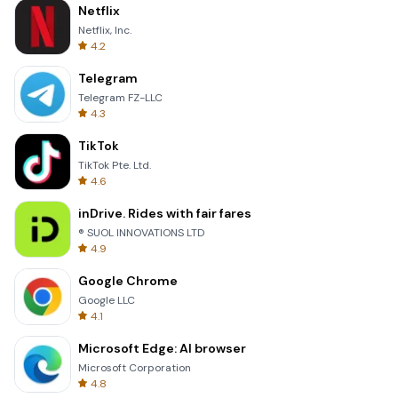
Netflix
Netflix, Inc.
4.2
Telegram
Telegram FZ-LLC
4.3
TikTok
TikTok Pte. Ltd.
4.6
inDrive. Rides with fair fares
® SUOL INNOVATIONS LTD
4.9
Google Chrome
Google LLC
4.1
Microsoft Edge: AI browser
Microsoft Corporation
4.8