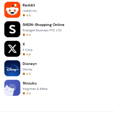
Reddit
reddit Inc.
4.6
SHEIN-Shopping Online
Roadget Business PTE. LTD.
4.4
X
X Corp.
4.6
Disney+
Disney
4.5
Shizuku
Xingchen & Rikka
4.0