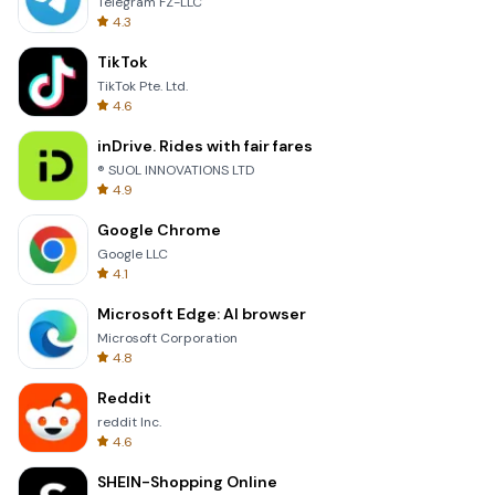
Telegram FZ-LLC
4.3
TikTok
TikTok Pte. Ltd.
4.6
inDrive. Rides with fair fares
® SUOL INNOVATIONS LTD
4.9
Google Chrome
Google LLC
4.1
Microsoft Edge: AI browser
Microsoft Corporation
4.8
Reddit
reddit Inc.
4.6
SHEIN-Shopping Online