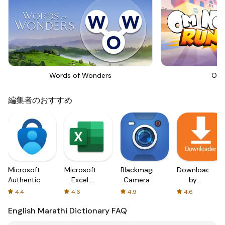
Words of Wonders
Om 
編集者のおすすめ
Microsoft
Microsoft
Blackmagic
Downloader
Authenticator
Excel:
Camera
by
Spreadsheets
AFTVnews
4.4
4.6
4.9
4.6
English Marathi Dictionary
FAQ