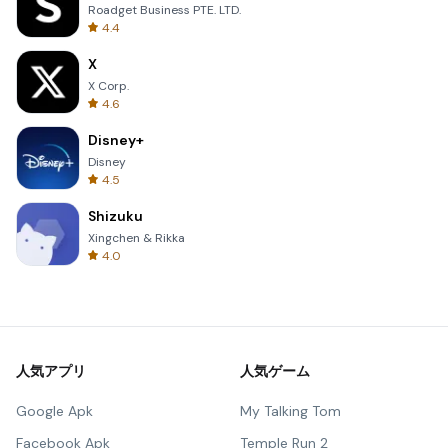
Roadget Business PTE. LTD.
4.4
X
X Corp.
4.6
Disney+
Disney
4.5
Shizuku
Xingchen & Rikka
4.0
人気アプリ
人気ゲーム
Google Apk
My Talking Tom
Facebook Apk
Temple Run 2