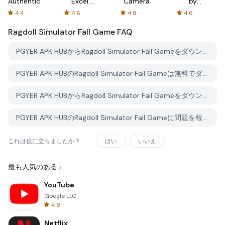
Authenticator
Excel:
Camera
by
Spreadsheets
AFTVnews
4.4
4.6
4.9
4.6
Ragdoll Simulator Fall Game
FAQ
PGYER APK HUBからRagdoll Simulator Fall Gameをダウンロードする方法は？
PGYER APK HUBのRagdoll Simulator Fall Gameは無料でダウンロードできますか？
PGYER APK HUBからRagdoll Simulator Fall Gameをダウンロードするにはアカウントが必要ですか？
PGYER APK HUBのRagdoll Simulator Fall Gameに問題を報告する方法は？
これは役に立ちましたか？
はい
いいえ
最も人気のある
YouTube
Google LLC
4.8
Netflix