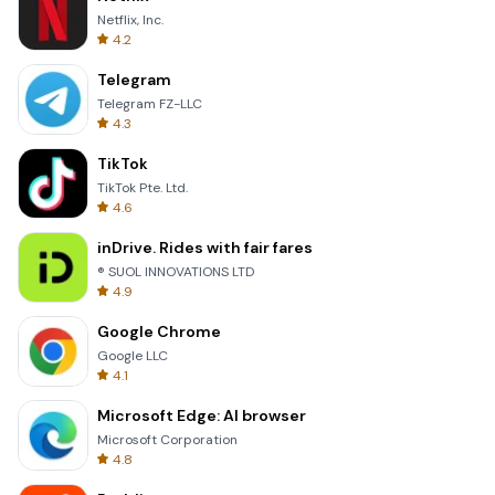
Netflix, Inc.
4.2
Telegram
Telegram FZ-LLC
4.3
TikTok
TikTok Pte. Ltd.
4.6
inDrive. Rides with fair fares
® SUOL INNOVATIONS LTD
4.9
Google Chrome
Google LLC
4.1
Microsoft Edge: AI browser
Microsoft Corporation
4.8