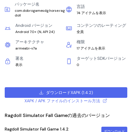
パッケージ名
言語
com.dobrogamesdg.horse.rag
74 アイテムを表示
doll
Android バージョン
コンテンツのレーティング
Android 7.0+
(
N, API 24
)
全員
アーキテクチャ
権限
armeabi-v7a
17 アイテムを表示
署名
ターゲットSDKバージョン
表示
0
ダウンロードXAPK
(
1.4.2
)
XAPK / APK ファイルのインストール方法
Ragdoll Simulator Fall Gameの過去のバージョン
Ragdoll Simulator Fall Game
1.4.2
ダウンロード