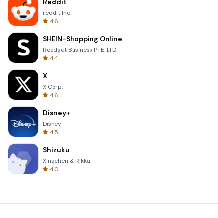
Reddit
reddit Inc.
4.6
SHEIN-Shopping Online
Roadget Business PTE. LTD.
4.4
X
X Corp.
4.6
Disney+
Disney
4.5
Shizuku
Xingchen & Rikka
4.0