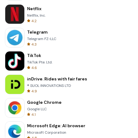
Netflix
Netflix, Inc.
4.2
Telegram
Telegram FZ-LLC
4.3
TikTok
TikTok Pte. Ltd.
4.6
inDrive. Rides with fair fares
® SUOL INNOVATIONS LTD
4.9
Google Chrome
Google LLC
4.1
Microsoft Edge: AI browser
Microsoft Corporation