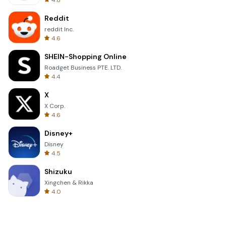
4.8
Reddit
reddit Inc.
4.6
SHEIN-Shopping Online
Roadget Business PTE. LTD.
4.4
X
X Corp.
4.6
Disney+
Disney
4.5
Shizuku
Xingchen & Rikka
4.0