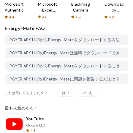
Microsoft
Microsoft
Blackmagic
Downloader
Authenticator
Excel:
Camera
by
Spreadsheets
AFTVnews
4.4
4.6
4.9
4.6
Energy-Mate
FAQ
PGYER APK HUBからEnergy-Mateをダウンロードする方法は？
PGYER APK HUBのEnergy-Mateは無料でダウンロードできますか？
PGYER APK HUBからEnergy-Mateをダウンロードするにはアカウントが必要ですか？
PGYER APK HUBのEnergy-Mateに問題を報告する方法は？
これは役に立ちましたか？
はい
いいえ
最も人気のある
YouTube
Google LLC
4.8