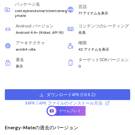
パッケージ名
言語
com.eybond.smartclient.energ
77 アイテムを表示
ymate
Android バージョン
コンテンツのレーティング
Android 4.4+
(
Kitkat, API 19
)
全員
アーキテクチャ
権限
arm64-v8a
42 アイテムを表示
署名
ターゲットSDKバージョン
表示
0
ダウンロードAPK
(
1.9.8.2
)
XAPK / APK ファイルのインストール方法
ゲームプレイ
Energy-Mateの過去のバージョン