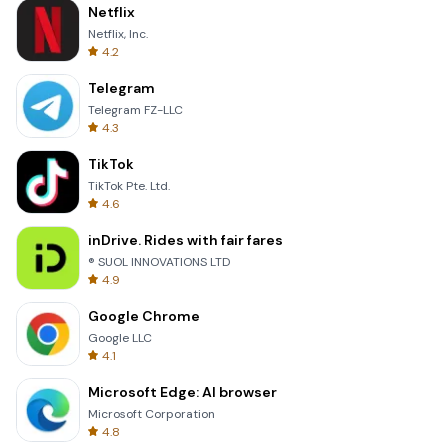
Netflix
Netflix, Inc.
4.2
Telegram
Telegram FZ-LLC
4.3
TikTok
TikTok Pte. Ltd.
4.6
inDrive. Rides with fair fares
® SUOL INNOVATIONS LTD
4.9
Google Chrome
Google LLC
4.1
Microsoft Edge: AI browser
Microsoft Corporation
4.8