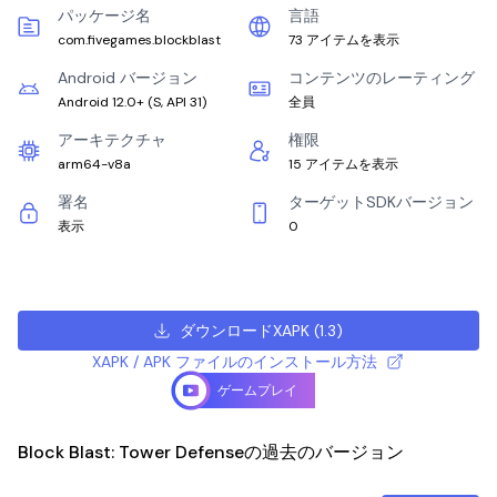
パッケージ名
言語
com.fivegames.blockblast
73 アイテムを表示
Android バージョン
コンテンツのレーティング
Android 12.0+
(
S, API 31
)
全員
アーキテクチャ
権限
arm64-v8a
15 アイテムを表示
署名
ターゲットSDKバージョン
表示
0
ダウンロードXAPK
(
1.3
)
XAPK / APK ファイルのインストール方法
ゲームプレイ
Block Blast: Tower Defenseの過去のバージョン