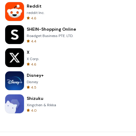
Reddit
reddit Inc.
4.6
SHEIN-Shopping Online
Roadget Business PTE. LTD.
4.4
X
X Corp.
4.6
Disney+
Disney
4.5
Shizuku
Xingchen & Rikka
4.0