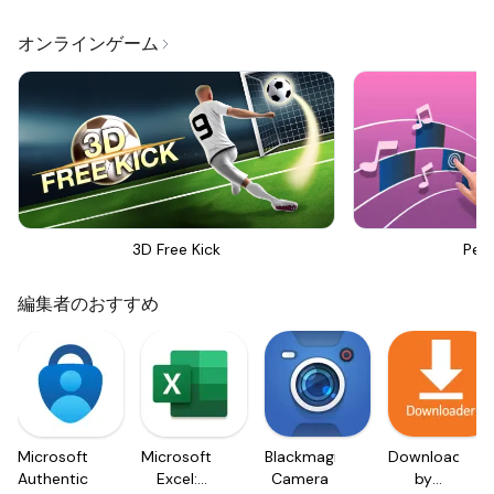
オンラインゲーム
3D Free Kick
Perf
編集者のおすすめ
Microsoft
Microsoft
Blackmagic
Downloader
Authenticator
Excel:
Camera
by