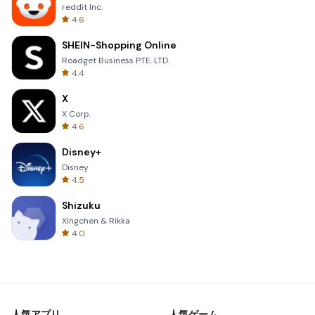
reddit Inc.
4.6
SHEIN-Shopping Online
Roadget Business PTE. LTD.
4.4
X
X Corp.
4.6
Disney+
Disney
4.5
Shizuku
Xingchen & Rikka
4.0
人気アプリ
人気ゲーム