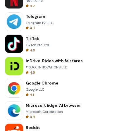
Netflix, Inc.
4.2
Telegram
Telegram FZ-LLC
4.3
TikTok
TikTok Pte. Ltd.
4.6
inDrive. Rides with fair fares
® SUOL INNOVATIONS LTD
4.9
Google Chrome
Google LLC
4.1
Microsoft Edge: AI browser
Microsoft Corporation
4.8
Reddit