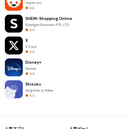
reddit Inc.
4.6
SHEIN-Shopping Online
Roadget Business PTE. LTD.
4.4
X
X Corp.
4.6
Disney+
Disney
4.5
Shizuku
Xingchen & Rikka
4.0
人気アプリ
人気ゲーム