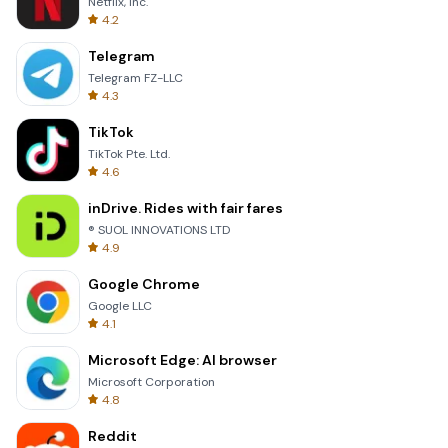
Netflix, Inc.
4.2
Telegram
Telegram FZ-LLC
4.3
TikTok
TikTok Pte. Ltd.
4.6
inDrive. Rides with fair fares
® SUOL INNOVATIONS LTD
4.9
Google Chrome
Google LLC
4.1
Microsoft Edge: AI browser
Microsoft Corporation
4.8
Reddit