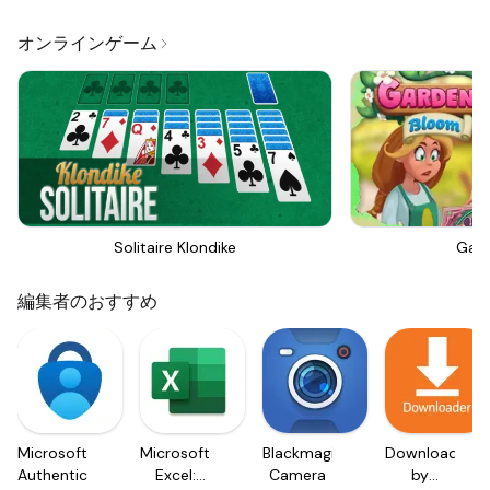
オンラインゲーム
Solitaire Klondike
Gar
編集者のおすすめ
Microsoft
Microsoft
Blackmagic
Downloader
Authenticator
Excel:
Camera
by