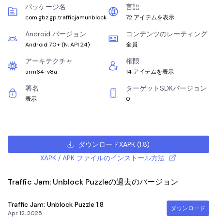
パッケージ名
言語
com.gbz.gp.trafficjamunblock
72 アイテムを表示
Android バージョン
コンテンツのレーティング
Android 7.0+
(
N, API 24
)
全員
アーキテクチャ
権限
arm64-v8a
14 アイテムを表示
署名
ターゲットSDKバージョン
表示
0
ダウンロードXAPK
(
1.8
)
XAPK / APK ファイルのインストール方法
Traffic Jam: Unblock Puzzleの過去のバージョン
Traffic Jam: Unblock Puzzle
1.8
ダウンロード
Apr 12, 2025