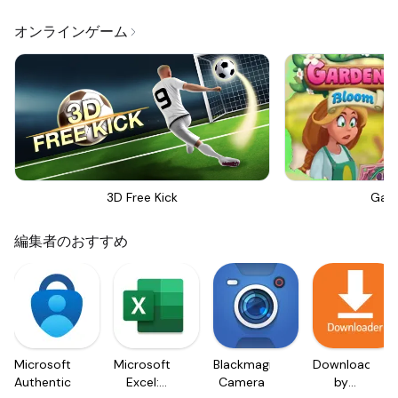
オンラインゲーム
3D Free Kick
Gar
編集者のおすすめ
Microsoft
Microsoft
Blackmagic
Downloader
Authenticator
Excel:
Camera
by