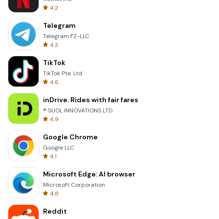
4.2
Telegram
Telegram FZ-LLC
4.3
TikTok
TikTok Pte. Ltd.
4.6
inDrive. Rides with fair fares
® SUOL INNOVATIONS LTD
4.9
Google Chrome
Google LLC
4.1
Microsoft Edge: AI browser
Microsoft Corporation
4.8
Reddit