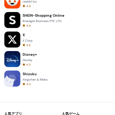
reddit Inc.
4.6
SHEIN-Shopping Online
Roadget Business PTE. LTD.
4.4
X
X Corp.
4.6
Disney+
Disney
4.5
Shizuku
Xingchen & Rikka
4.0
人気アプリ
人気ゲーム