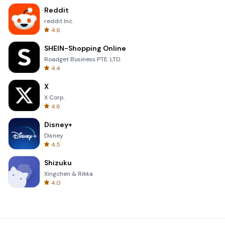
Reddit
reddit Inc.
4.6
SHEIN-Shopping Online
Roadget Business PTE. LTD.
4.4
X
X Corp.
4.6
Disney+
Disney
4.5
Shizuku
Xingchen & Rikka
4.0