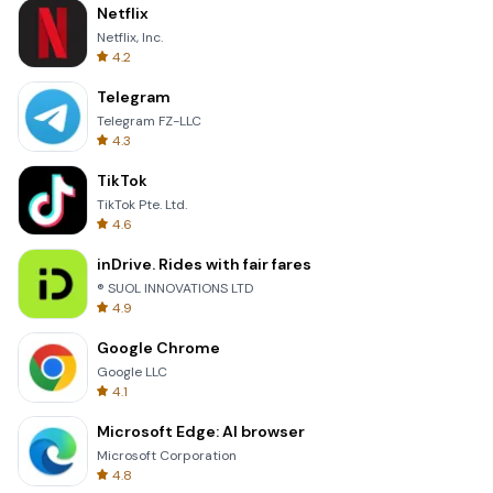
Netflix
Netflix, Inc.
4.2
Telegram
Telegram FZ-LLC
4.3
TikTok
TikTok Pte. Ltd.
4.6
inDrive. Rides with fair fares
® SUOL INNOVATIONS LTD
4.9
Google Chrome
Google LLC
4.1
Microsoft Edge: AI browser
Microsoft Corporation
4.8