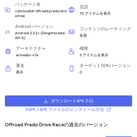
パッケージ名
言語
com.kooker.offroad.prado.driv
70 アイテムを表示
e.free
Android バージョン
コンテンツのレーティング
Android 2.3.2+
(
Gingerbread,
全員
API 9
)
アーキテクチャ
権限
armeabi-v7a
3 アイテムを表示
署名
ターゲットSDKバージョン
表示
0
ダウンロードAPK
(
1.0
)
XAPK / APK ファイルのインストール方法
Offroad Prado Drive Raceの過去のバージョン