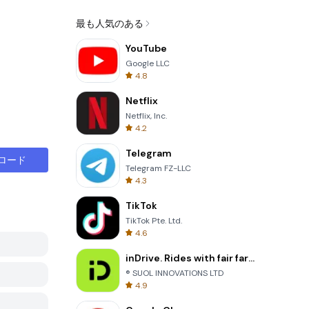
最も人気のある
YouTube
Google LLC
4.8
Netflix
Netflix, Inc.
4.2
Telegram
ロード
Telegram FZ-LLC
4.3
TikTok
TikTok Pte. Ltd.
4.6
inDrive. Rides with fair fares
® SUOL INNOVATIONS LTD
4.9