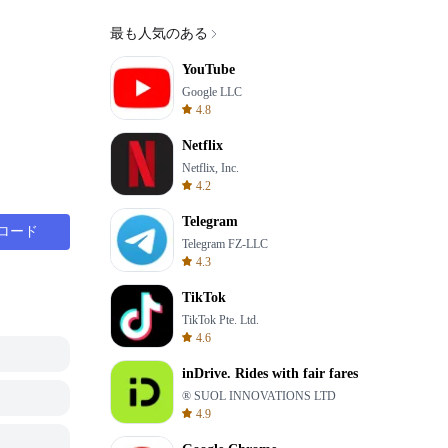
最も人気のある
YouTube
Google LLC
4.8
Netflix
Netflix, Inc.
4.2
Telegram
ロード
Telegram FZ-LLC
4.3
TikTok
TikTok Pte. Ltd.
4.6
inDrive. Rides with fair fares
® SUOL INNOVATIONS LTD
4.9