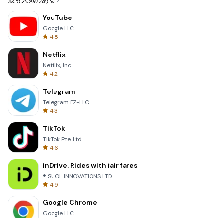
最も人気のある
YouTube
Google LLC
4.8
Netflix
Netflix, Inc.
4.2
Telegram
Telegram FZ-LLC
4.3
TikTok
TikTok Pte. Ltd.
4.6
inDrive. Rides with fair fares
® SUOL INNOVATIONS LTD
4.9
Google Chrome
Google LLC