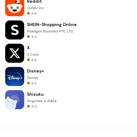
Reddit
reddit Inc.
4.6
SHEIN-Shopping Online
Roadget Business PTE. LTD.
4.4
X
X Corp.
4.6
Disney+
Disney
4.5
Shizuku
Xingchen & Rikka
4.0