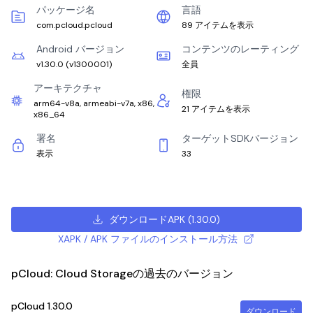
パッケージ名
言語
com.pcloud.pcloud
89 アイテムを表示
Android バージョン
コンテンツのレーティング
v1.30.0
(
v1300001
)
全員
アーキテクチャ
権限
arm64-v8a, armeabi-v7a, x86,
21 アイテムを表示
x86_64
署名
ターゲットSDKバージョン
表示
33
ダウンロードAPK
(
1.30.0
)
XAPK / APK ファイルのインストール方法
pCloud: Cloud Storageの過去のバージョン
pCloud
1.30.0
ダウンロード