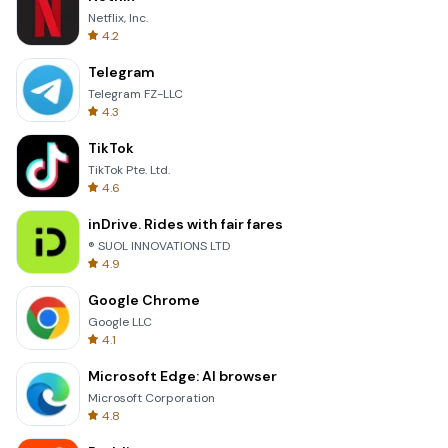
Netflix, Inc.
4.2
Telegram
Telegram FZ-LLC
4.3
TikTok
TikTok Pte. Ltd.
4.6
inDrive. Rides with fair fares
® SUOL INNOVATIONS LTD
4.9
Google Chrome
Google LLC
4.1
Microsoft Edge: AI browser
Microsoft Corporation
4.8