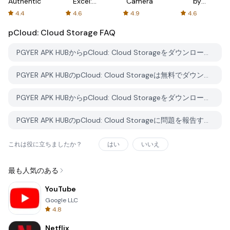
Authenticator
Excel:
Camera
by
Spreadsheets
AFTVnews
4.4
4.6
4.9
4.6
pCloud: Cloud Storage
FAQ
PGYER APK HUBからpCloud: Cloud Storageをダウンロードする方法は？
PGYER APK HUBのpCloud: Cloud Storageは無料でダウンロードできますか？
PGYER APK HUBからpCloud: Cloud Storageをダウンロードするにはアカウントが必要ですか？
PGYER APK HUBのpCloud: Cloud Storageに問題を報告する方法は？
これは役に立ちましたか？
はい
いいえ
最も人気のある
YouTube
Google LLC
4.8
Netflix