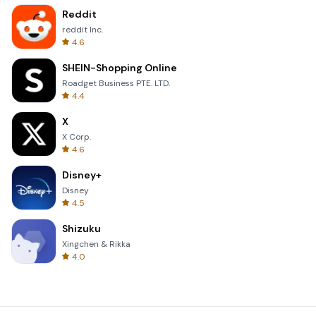
Reddit
reddit Inc.
4.6
SHEIN-Shopping Online
Roadget Business PTE. LTD.
4.4
X
X Corp.
4.6
Disney+
Disney
4.5
Shizuku
Xingchen & Rikka
4.0