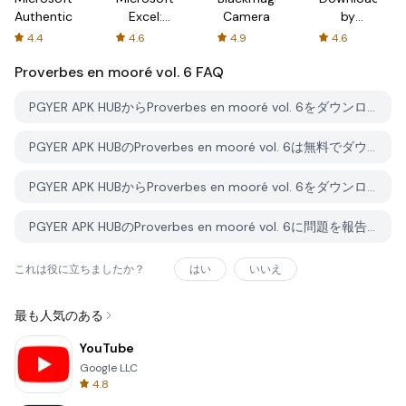
Authenticator
Excel:
Camera
by
Spreadsheets
AFTVnews
4.4
4.6
4.9
4.6
Proverbes en mooré vol. 6
FAQ
PGYER APK HUBからProverbes en mooré vol. 6をダウンロードする方法は？
PGYER APK HUBのProverbes en mooré vol. 6は無料でダウンロードできますか？
PGYER APK HUBからProverbes en mooré vol. 6をダウンロードするにはアカウントが必要ですか？
PGYER APK HUBのProverbes en mooré vol. 6に問題を報告する方法は？
これは役に立ちましたか？
はい
いいえ
最も人気のある
YouTube
Google LLC
4.8