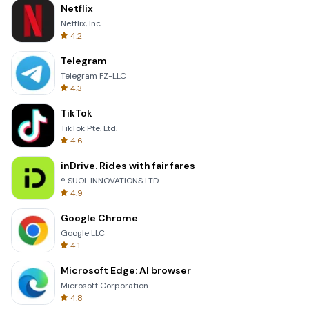
Netflix
Netflix, Inc.
4.2
Telegram
Telegram FZ-LLC
4.3
TikTok
TikTok Pte. Ltd.
4.6
inDrive. Rides with fair fares
® SUOL INNOVATIONS LTD
4.9
Google Chrome
Google LLC
4.1
Microsoft Edge: AI browser
Microsoft Corporation
4.8