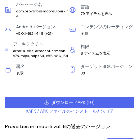
パッケージ名
言語
com.proverbesmoore6.burkin
79 アイテムを表示
a
Android バージョン
コンテンツのレーティング
v5.0.1-1624448
(
v21
)
全員
アーキテクチャ
権限
arm64-v8a, armeabi, armeabi-
8 アイテムを表示
v7a, mips, mips64, x86, x86_64
署名
ターゲットSDKバージョン
表示
33
ダウンロードAPK
(
1.0
)
XAPK / APK ファイルのインストール方法
Proverbes en mooré vol. 6の過去のバージョン