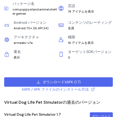
パッケージ名
言語
com.puppy.island.animal.shelt
74 アイテムを表示
er.games
Android バージョン
コンテンツのレーティング
Android 7.0+
(
N, API 24
)
全員
アーキテクチャ
権限
armeabi-v7a
16 アイテムを表示
署名
ターゲットSDKバージョン
表示
0
ダウンロードXAPK
(
1.7
)
XAPK / APK ファイルのインストール方法
Virtual Dog Life Pet Simulatorの過去のバージョン
Virtual Dog Life Pet Simulator
1.7
ダウンロード