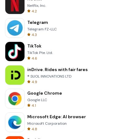
Netflix, Inc.
4.2
Telegram
Telegram FZ-LLC
4.3
TikTok
TikTok Pte. Ltd.
4.6
inDrive. Rides with fair fares
® SUOL INNOVATIONS LTD
4.9
Google Chrome
Google LLC
4.1
Microsoft Edge: AI browser
Microsoft Corporation
4.8