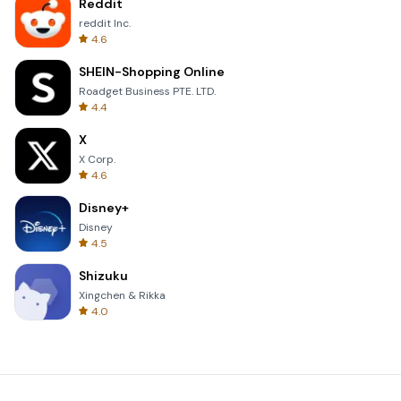
Reddit
reddit Inc.
4.6
SHEIN-Shopping Online
Roadget Business PTE. LTD.
4.4
X
X Corp.
4.6
Disney+
Disney
4.5
Shizuku
Xingchen & Rikka
4.0