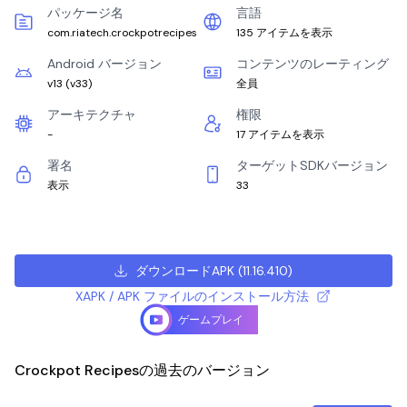
パッケージ名
言語
com.riatech.crockpotrecipes
135 アイテムを表示
Android バージョン
コンテンツのレーティング
v13
(
v33
)
全員
アーキテクチャ
権限
-
17 アイテムを表示
署名
ターゲットSDKバージョン
表示
33
ダウンロードAPK
(
11.16.410
)
XAPK / APK ファイルのインストール方法
ゲームプレイ
Crockpot Recipesの過去のバージョン