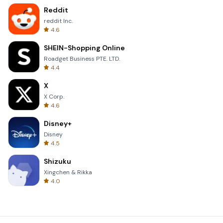
Reddit
reddit Inc.
4.6
SHEIN-Shopping Online
Roadget Business PTE. LTD.
4.4
X
X Corp.
4.6
Disney+
Disney
4.5
Shizuku
Xingchen & Rikka
4.0