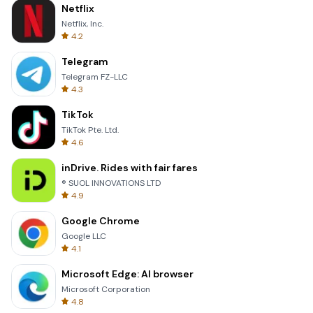
Netflix
Netflix, Inc.
4.2
Telegram
Telegram FZ-LLC
4.3
TikTok
TikTok Pte. Ltd.
4.6
inDrive. Rides with fair fares
® SUOL INNOVATIONS LTD
4.9
Google Chrome
Google LLC
4.1
Microsoft Edge: AI browser
Microsoft Corporation
4.8