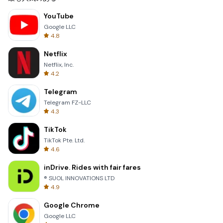
YouTube
Google LLC
4.8
Netflix
Netflix, Inc.
4.2
Telegram
Telegram FZ-LLC
4.3
TikTok
TikTok Pte. Ltd.
4.6
inDrive. Rides with fair fares
® SUOL INNOVATIONS LTD
4.9
Google Chrome
Google LLC