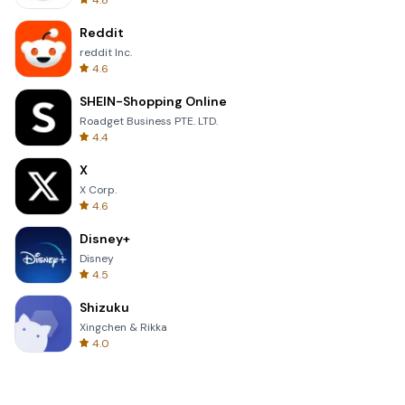
4.8
Reddit
reddit Inc.
4.6
SHEIN-Shopping Online
Roadget Business PTE. LTD.
4.4
X
X Corp.
4.6
Disney+
Disney
4.5
Shizuku
Xingchen & Rikka
4.0