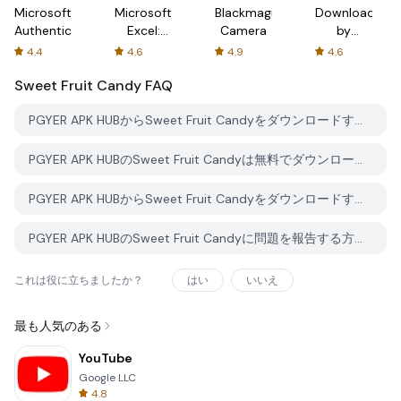
Microsoft
Microsoft
Blackmagic
Downloader
Authenticator
Excel:
Camera
by
Spreadsheets
AFTVnews
4.4
4.6
4.9
4.6
Sweet Fruit Candy
FAQ
PGYER APK HUBからSweet Fruit Candyをダウンロードする方法は？
PGYER APK HUBのSweet Fruit Candyは無料でダウンロードできますか？
PGYER APK HUBからSweet Fruit Candyをダウンロードするにはアカウントが必要ですか？
PGYER APK HUBのSweet Fruit Candyに問題を報告する方法は？
これは役に立ちましたか？
はい
いいえ
最も人気のある
YouTube
Google LLC
4.8