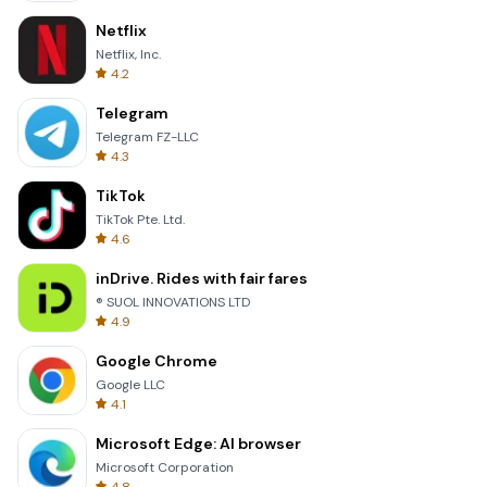
Netflix
Netflix, Inc.
4.2
Telegram
Telegram FZ-LLC
4.3
TikTok
TikTok Pte. Ltd.
4.6
inDrive. Rides with fair fares
® SUOL INNOVATIONS LTD
4.9
Google Chrome
Google LLC
4.1
Microsoft Edge: AI browser
Microsoft Corporation