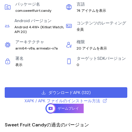
パッケージ名
言語
com.sweetfuirt.candy
74 アイテムを表示
Android バージョン
コンテンツのレーティング
Android 4.4W+
(
Kitkat Watch,
全員
API 20
)
アーキテクチャ
権限
arm64-v8a, armeabi-v7a
20 アイテムを表示
署名
ターゲットSDKバージョン
表示
0
ダウンロードAPK
(
132
)
XAPK / APK ファイルのインストール方法
ゲームプレイ
Sweet Fruit Candyの過去のバージョン