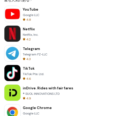
最も人気のある
YouTube
Google LLC
4.8
Netflix
Netflix, Inc.
4.2
Telegram
Telegram FZ-LLC
4.3
TikTok
TikTok Pte. Ltd.
4.6
inDrive. Rides with fair fares
® SUOL INNOVATIONS LTD
4.9
Google Chrome
Google LLC