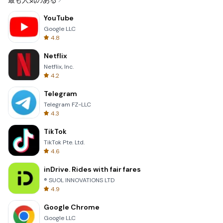
最も人気のある
YouTube
Google LLC
4.8
Netflix
Netflix, Inc.
4.2
Telegram
Telegram FZ-LLC
4.3
TikTok
TikTok Pte. Ltd.
4.6
inDrive. Rides with fair fares
® SUOL INNOVATIONS LTD
4.9
Google Chrome
Google LLC