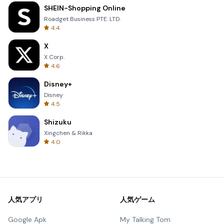
SHEIN-Shopping Online
Roadget Business PTE. LTD.
4.4
X
X Corp.
4.6
Disney+
Disney
4.5
Shizuku
Xingchen & Rikka
4.0
人気アプリ
人気ゲーム
Google Apk
My Talking Tom