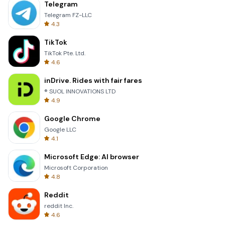
Telegram
Telegram FZ-LLC
4.3
TikTok
TikTok Pte. Ltd.
4.6
inDrive. Rides with fair fares
® SUOL INNOVATIONS LTD
4.9
Google Chrome
Google LLC
4.1
Microsoft Edge: AI browser
Microsoft Corporation
4.8
Reddit
reddit Inc.
4.6