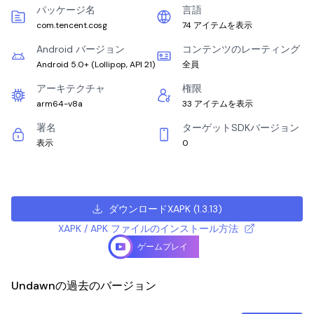
パッケージ名
言語
com.tencent.cosg
74 アイテムを表示
Android バージョン
コンテンツのレーティング
Android 5.0+
(
Lollipop, API 21
)
全員
アーキテクチャ
権限
arm64-v8a
33 アイテムを表示
署名
ターゲットSDKバージョン
表示
0
ダウンロードXAPK
(
1.3.13
)
XAPK / APK ファイルのインストール方法
ゲームプレイ
Undawnの過去のバージョン