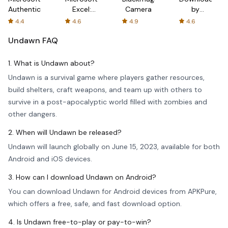
Authenticator
Excel:
Camera
by
Spreadsheets
AFTVnews
4.4
4.6
4.9
4.6
Undawn
FAQ
1. What is Undawn about?
Undawn is a survival game where players gather resources,
build shelters, craft weapons, and team up with others to
survive in a post-apocalyptic world filled with zombies and
other dangers.
2. When will Undawn be released?
Undawn will launch globally on June 15, 2023, available for both
Android and iOS devices.
3. How can I download Undawn on Android?
You can download Undawn for Android devices from APKPure,
which offers a free, safe, and fast download option.
4. Is Undawn free-to-play or pay-to-win?