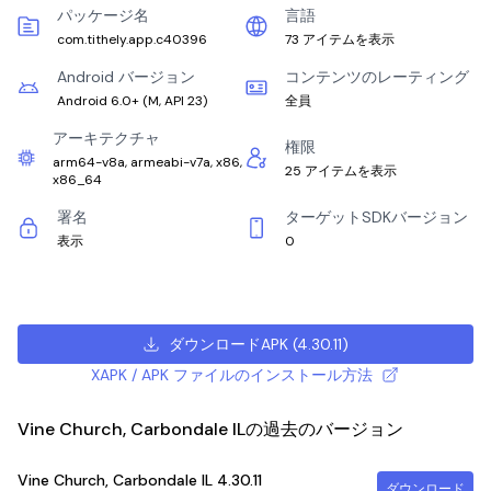
パッケージ名
言語
com.tithely.app.c40396
73 アイテムを表示
Android バージョン
コンテンツのレーティング
Android 6.0+
(
M, API 23
)
全員
アーキテクチャ
権限
arm64-v8a, armeabi-v7a, x86,
25 アイテムを表示
x86_64
署名
ターゲットSDKバージョン
表示
0
ダウンロードAPK
(
4.30.11
)
XAPK / APK ファイルのインストール方法
Vine Church, Carbondale ILの過去のバージョン
Vine Church, Carbondale IL
4.30.11
ダウンロード