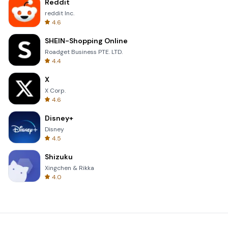
Reddit
reddit Inc.
4.6
SHEIN-Shopping Online
Roadget Business PTE. LTD.
4.4
X
X Corp.
4.6
Disney+
Disney
4.5
Shizuku
Xingchen & Rikka
4.0