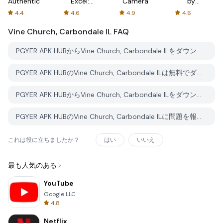
Authenticator
Excel:
Camera
by
Spreadsheets
AFTVnews
4.4
4.6
4.9
4.6
Vine Church, Carbondale IL
FAQ
PGYER APK HUBからVine Church, Carbondale ILをダウンロードする方法は？
PGYER APK HUBのVine Church, Carbondale ILは無料でダウンロードできますか？
PGYER APK HUBからVine Church, Carbondale ILをダウンロードするにはアカウントが必要ですか？
PGYER APK HUBのVine Church, Carbondale ILに問題を報告する方法は？
これは役に立ちましたか？
はい
いいえ
最も人気のある
YouTube
Google LLC
4.8
Netflix