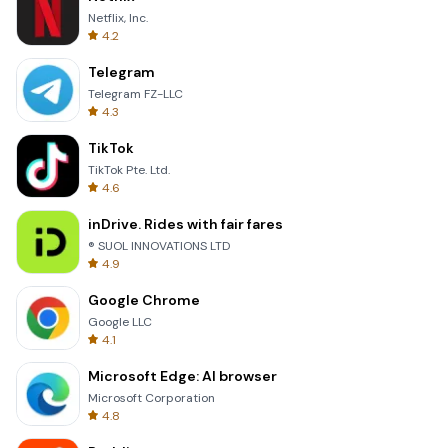
Netflix, Inc.
4.2
Telegram
Telegram FZ-LLC
4.3
TikTok
TikTok Pte. Ltd.
4.6
inDrive. Rides with fair fares
® SUOL INNOVATIONS LTD
4.9
Google Chrome
Google LLC
4.1
Microsoft Edge: AI browser
Microsoft Corporation
4.8