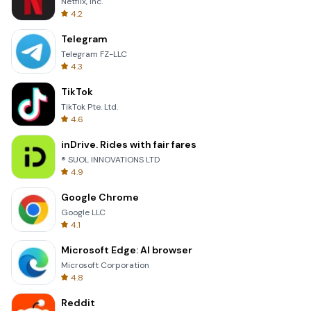
Netflix, Inc.
4.2
Telegram
Telegram FZ-LLC
4.3
TikTok
TikTok Pte. Ltd.
4.6
inDrive. Rides with fair fares
® SUOL INNOVATIONS LTD
4.9
Google Chrome
Google LLC
4.1
Microsoft Edge: AI browser
Microsoft Corporation
4.8
Reddit