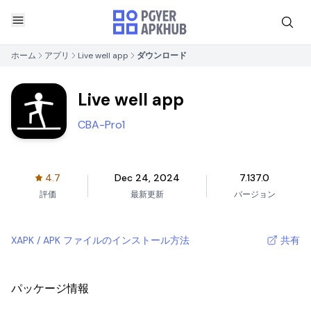
ホーム
アプリ
Live well app
ダウンロード
Live well app
CBA-Pro1
4.7
Dec 24, 2024
7.137.0
評価
最新更新
バージョン
XAPK / APK ファイルのインストール方法
共有
パッケージ情報