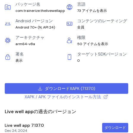
パッケージ名
言語
com.trainerize.thelivewellapp
73 アイテムを表示
Android バージョン
コンテンツのレーティング
Android 7.0+
(
N, API 24
)
全員
アーキテクチャ
権限
arm64-v8a
50 アイテムを表示
署名
ターゲットSDKバージョン
表示
0
ダウンロードXAPK
(
7.137.0
)
XAPK / APK ファイルのインストール方法
Live well appの過去のバージョン
Live well app
7.137.0
ダウンロード
Dec 24, 2024