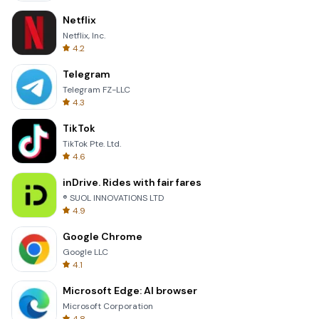
Netflix
Netflix, Inc.
4.2
Telegram
Telegram FZ-LLC
4.3
TikTok
TikTok Pte. Ltd.
4.6
inDrive. Rides with fair fares
® SUOL INNOVATIONS LTD
4.9
Google Chrome
Google LLC
4.1
Microsoft Edge: AI browser
Microsoft Corporation