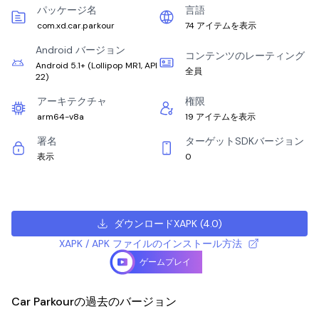
パッケージ名
言語
com.xd.car.parkour
74 アイテムを表示
Android バージョン
コンテンツのレーティング
Android 5.1+
(
Lollipop MR1, API
全員
22
)
アーキテクチャ
権限
arm64-v8a
19 アイテムを表示
署名
ターゲットSDKバージョン
表示
0
ダウンロードXAPK
(
4.0
)
XAPK / APK ファイルのインストール方法
ゲームプレイ
Car Parkourの過去のバージョン