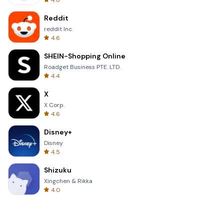
4.8
Reddit
reddit Inc.
4.6
SHEIN-Shopping Online
Roadget Business PTE. LTD.
4.4
X
X Corp.
4.6
Disney+
Disney
4.5
Shizuku
Xingchen & Rikka
4.0