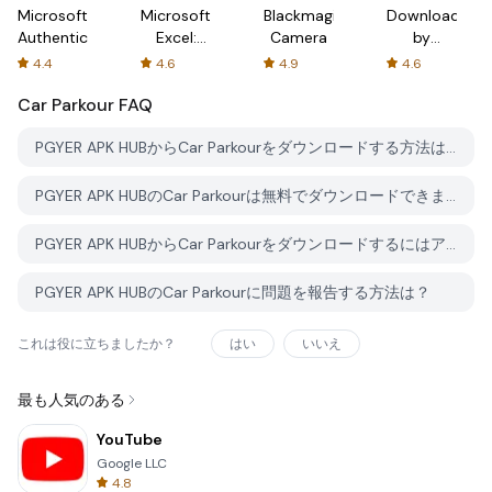
Microsoft
Microsoft
Blackmagic
Downloader
Authenticator
Excel:
Camera
by
Spreadsheets
AFTVnews
4.4
4.6
4.9
4.6
Car Parkour
FAQ
PGYER APK HUBからCar Parkourをダウンロードする方法は？
PGYER APK HUBのCar Parkourは無料でダウンロードできますか？
PGYER APK HUBからCar Parkourをダウンロードするにはアカウントが必要ですか？
PGYER APK HUBのCar Parkourに問題を報告する方法は？
これは役に立ちましたか？
はい
いいえ
最も人気のある
YouTube
Google LLC
4.8