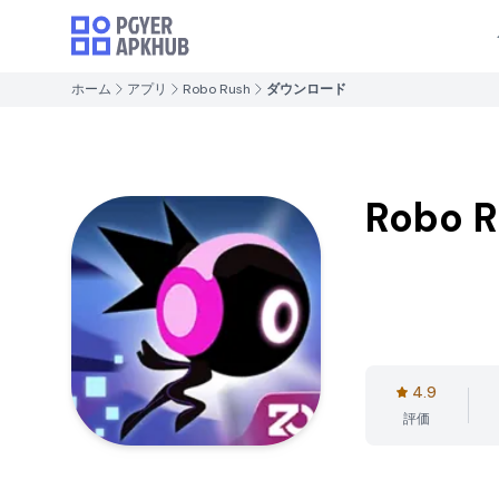
ホーム
アプリ
Robo Rush
ダウンロード
Robo 
4.9
評価