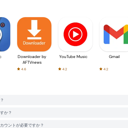
c
Downloader by
YouTube Music
Gmail
AFTVnews
4.6
4.2
4.2
は？
ますか？
にはアカウントが必要ですか？