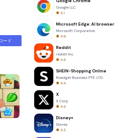
Google Chrome
Google LLC
4.1
Microsoft Edge: AI browser
Microsoft Corporation
4.8
ロード
Reddit
reddit Inc.
4.6
SHEIN-Shopping Online
Roadget Business PTE. LTD.
4.4
X
X Corp.
4.6
Disney+
Solitaire Klondike
Disney
4.5