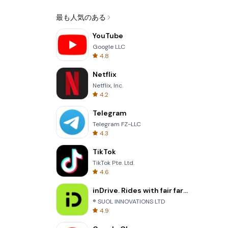
最も人気のある
YouTube
Google LLC
4.8
Netflix
Netflix, Inc.
4.2
Telegram
Telegram FZ-LLC
4.3
TikTok
TikTok Pte. Ltd.
4.6
inDrive. Rides with fair fares
® SUOL INNOVATIONS LTD
4.9