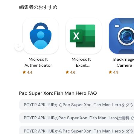
編集者のおすすめ
Microsoft
Microsoft
Blackmagi
Authenticator
Excel:
Camera
Spreadsheets
4.4
4.6
4.9
Pac Super Xon: Fish Man Hero
FAQ
PGYER APK HUBからPac Super Xon: Fish Man H
PGYER APK HUBのPac Super Xon: Fish Man H
PGYER APK HUBからPac Super Xon: Fish Ma