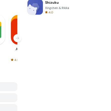
Shizuku
Xingchen & Rikka
4.0
AliExpress
Signal Private
Spotify - Music
Messenger
and Podcasts
4.5
4.3
4.6