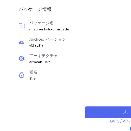
パッケージ情報
パッケージ名
mrsuper.fish.xon.arcade
Android バージョン
v12
(
v31
)
アーキテクチャ
armeabi-v7a
署名
表示
XAPK /