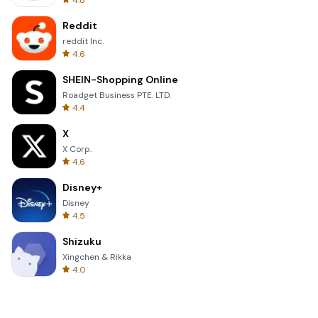
4.8
Reddit
reddit Inc.
4.6
SHEIN-Shopping Online
Roadget Business PTE. LTD.
4.4
X
X Corp.
4.6
Disney+
Disney
4.5
Shizuku
Xingchen & Rikka
4.0