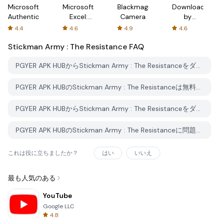
Microsoft
Microsoft
Blackmagic
Downloader
Authenticator
Excel:
Camera
by
Spreadsheets
AFTVnews
4.4
4.6
4.9
4.6
Stickman Army : The Resistance
FAQ
PGYER APK HUBからStickman Army : The Resistanceをダウンロードする方法は？
PGYER APK HUBのStickman Army : The Resistanceは無料でダウンロードできますか？
PGYER APK HUBからStickman Army : The Resistanceをダウンロードするにはアカウントが必要ですか？
PGYER APK HUBのStickman Army : The Resistanceに問題を報告する方法は？
これは役に立ちましたか？
はい
いいえ
最も人気のある
YouTube
Google LLC
4.8