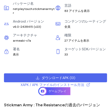
パッケージ名
言語
net.playtouch.stickmanarmyt
83 アイテムを表示
r
Android バージョン
コンテンツのレーティング
v6.0-2438415
(
v23
)
全員
アーキテクチャ
権限
armeabi-v7a
27 アイテムを表示
署名
ターゲットSDKバージョン
表示
33
ダウンロードAPK
(
13
)
XAPK / APK ファイルのインストール方法
ゲームプレイ
Stickman Army : The Resistanceの過去のバージョン