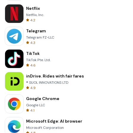
Netflix
Netflix, Inc.
4.2
Telegram
Telegram FZ-LLC
4.3
TikTok
TikTok Pte. Ltd.
4.6
inDrive. Rides with fair fares
® SUOL INNOVATIONS LTD
4.9
Google Chrome
Google LLC
4.1
Microsoft Edge: AI browser
Microsoft Corporation