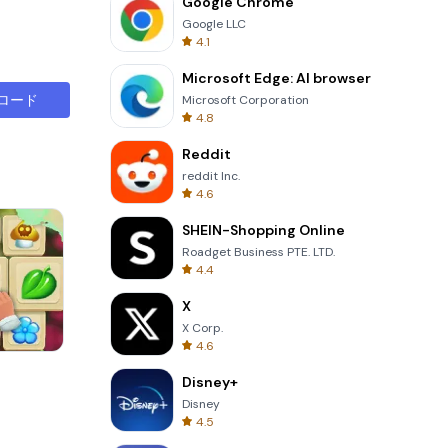
Google Chrome
Google LLC
4.1
Microsoft Edge: AI browser
ロード
Microsoft Corporation
4.8
Reddit
reddit Inc.
4.6
SHEIN-Shopping Online
Roadget Business PTE. LTD.
4.4
X
X Corp.
4.6
One Stroke
Disney+
Disney
4.5