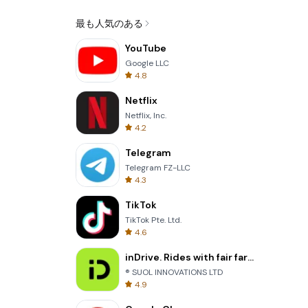
最も人気のある
YouTube
Google LLC
4.8
Netflix
Netflix, Inc.
4.2
Telegram
Telegram FZ-LLC
4.3
TikTok
TikTok Pte. Ltd.
4.6
inDrive. Rides with fair fares
® SUOL INNOVATIONS LTD
4.9