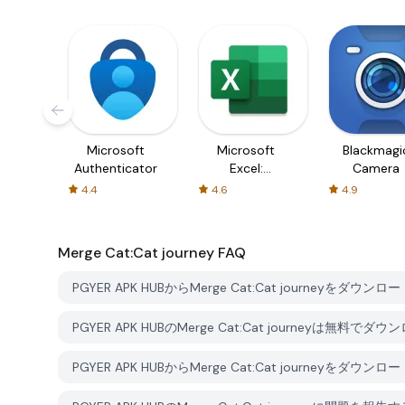
Microsoft
Microsoft
Blackmagi
Authenticator
Excel:
Camera
Spreadsheets
4.4
4.6
4.9
Merge Cat:Cat journey
FAQ
PGYER APK HUBからMerge Cat:Cat journeyをダウ
PGYER APK HUBのMerge Cat:Cat journeyは無料
PGYER APK HUBからMerge Cat:Cat journey