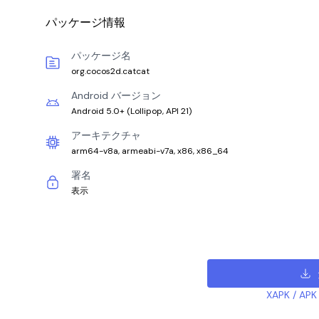
パッケージ情報
パッケージ名
org.cocos2d.catcat
Android バージョン
Android 5.0+
(
Lollipop, API 21
)
アーキテクチャ
arm64-v8a, armeabi-v7a, x86, x86_64
署名
表示
XAPK /