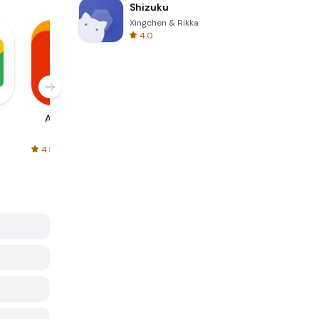
Shizuku
Xingchen & Rikka
4.0
AliExpress
Signal Private
Spotify - Music
Messenger
and Podcasts
4.5
4.3
4.6