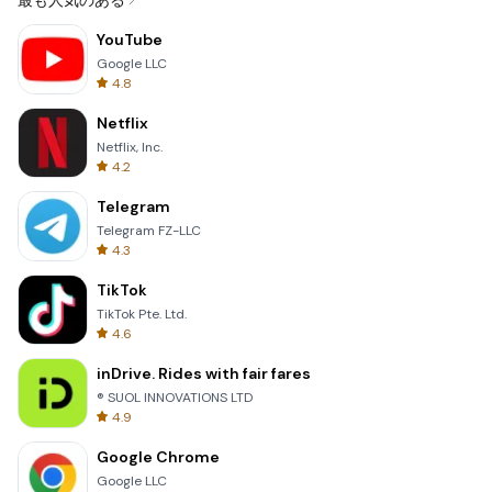
最も人気のある
YouTube
Google LLC
4.8
Netflix
Netflix, Inc.
4.2
Telegram
Telegram FZ-LLC
4.3
TikTok
TikTok Pte. Ltd.
4.6
inDrive. Rides with fair fares
® SUOL INNOVATIONS LTD
4.9
Google Chrome
Google LLC