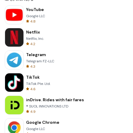
YouTube
Google LLC
4.8
Netflix
Netflix, Inc.
4.2
Telegram
Telegram FZ-LLC
4.3
TikTok
TikTok Pte. Ltd.
4.6
inDrive. Rides with fair fares
® SUOL INNOVATIONS LTD
4.9
Google Chrome
Google LLC