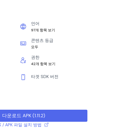
언어
97개 항목 보기
콘텐츠 등급
모두
권한
42개 항목 보기
타겟 SDK 버전
다운로드 APK
(
1.11.2
)
K / APK 파일 설치 방법