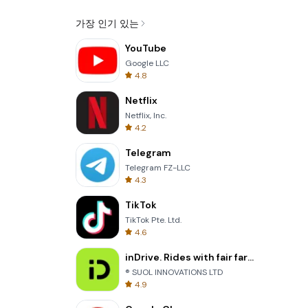
가장 인기 있는
YouTube
Google LLC
4.8
Netflix
Netflix, Inc.
4.2
Telegram
Telegram FZ-LLC
4.3
TikTok
TikTok Pte. Ltd.
4.6
inDrive. Rides with fair fares
® SUOL INNOVATIONS LTD
4.9