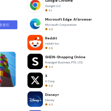
Google Chrome
Google LLC
4.1
Microsoft Edge: AI browser
운로드
Microsoft Corporation
4.8
Reddit
reddit Inc.
4.6
SHEIN-Shopping Online
Roadget Business PTE. LTD.
4.4
X
X Corp.
4.6
Cannon Balls 3D
Disney+
Disney
4.5