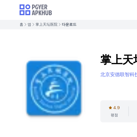
홈
앱
掌上天坛医院
다운로드
掌上天
北京安德联智科
4.9
평점