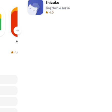
Shizuku
Xingchen & Rikka
4.0
AliExpress
Signal Private
Spotify - Music
Messenger
and Podcasts
4.5
4.3
4.6