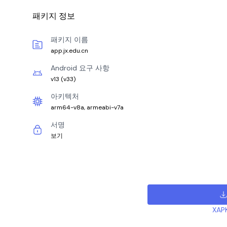
패키지 정보
패키지 이름
app.jx.edu.cn
Android 요구 사항
v13
(
v33
)
아키텍처
arm64-v8a, armeabi-v7a
서명
보기
XAP