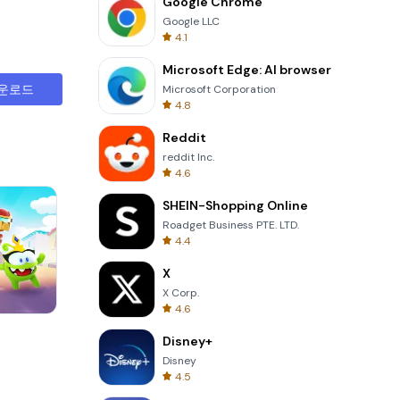
Google Chrome
Google LLC
4.1
Microsoft Edge: AI browser
운로드
Microsoft Corporation
4.8
Reddit
reddit Inc.
4.6
SHEIN-Shopping Online
Roadget Business PTE. LTD.
4.4
X
X Corp.
4.6
Garden Bloom
Disney+
Disney
4.5