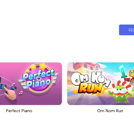
다
Perfect Piano
Om Nom Run