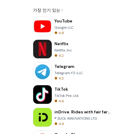
가장 인기 있는
YouTube
Google LLC
4.8
Netflix
Netflix, Inc.
4.2
Telegram
Telegram FZ-LLC
4.3
TikTok
TikTok Pte. Ltd.
4.6
inDrive. Rides with fair fares
® SUOL INNOVATIONS LTD
4.9