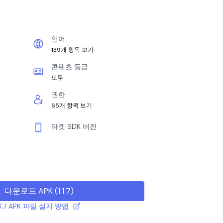
언어
139개 항목 보기
콘텐츠 등급
모두
권한
65개 항목 보기
타겟 SDK 버전
다운로드 APK
(
1.1.7
)
K / APK 파일 설치 방법