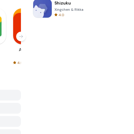
Shizuku
Xingchen & Rikka
4.0
AliExpress
Signal Private
Spotify - Music
Messenger
and Podcasts
4.5
4.3
4.6