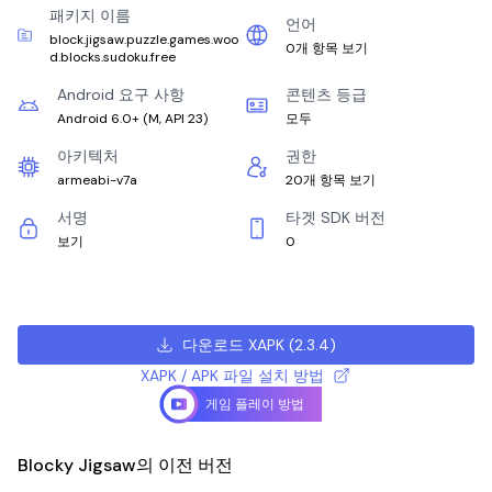
패키지 이름
언어
block.jigsaw.puzzle.games.woo
0개 항목 보기
d.blocks.sudoku.free
Android 요구 사항
콘텐츠 등급
Android 6.0+
(
M, API 23
)
모두
아키텍처
권한
armeabi-v7a
20개 항목 보기
서명
타겟 SDK 버전
보기
0
다운로드 XAPK
(
2.3.4
)
XAPK / APK 파일 설치 방법
게임 플레이 방법
Blocky Jigsaw의 이전 버전