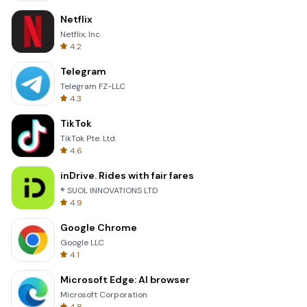
Netflix
Netflix, Inc.
4.2
Telegram
Telegram FZ-LLC
4.3
TikTok
TikTok Pte. Ltd.
4.6
inDrive. Rides with fair fares
® SUOL INNOVATIONS LTD
4.9
Google Chrome
Google LLC
4.1
Microsoft Edge: AI browser
Microsoft Corporation