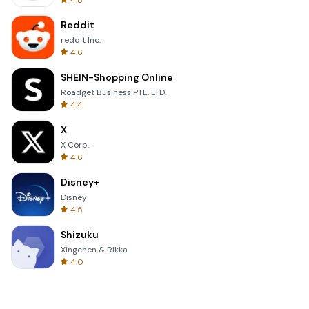
4.8
Reddit
reddit Inc.
4.6
SHEIN-Shopping Online
Roadget Business PTE. LTD.
4.4
X
X Corp.
4.6
Disney+
Disney
4.5
Shizuku
Xingchen & Rikka
4.0