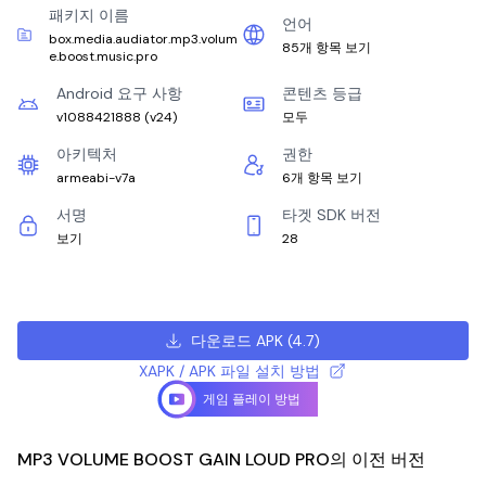
패키지 이름
언어
box.media.audiator.mp3.volum
85개 항목 보기
e.boost.music.pro
Android 요구 사항
콘텐츠 등급
v1088421888
(
v24
)
모두
아키텍처
권한
armeabi-v7a
6개 항목 보기
서명
타겟 SDK 버전
보기
28
다운로드 APK
(
4.7
)
XAPK / APK 파일 설치 방법
게임 플레이 방법
MP3 VOLUME BOOST GAIN LOUD PRO의 이전 버전