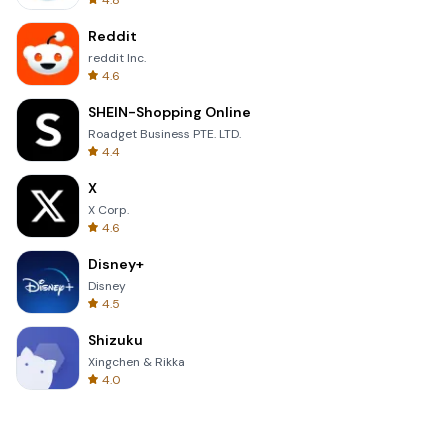
4.8
Reddit
reddit Inc.
4.6
SHEIN-Shopping Online
Roadget Business PTE. LTD.
4.4
X
X Corp.
4.6
Disney+
Disney
4.5
Shizuku
Xingchen & Rikka
4.0