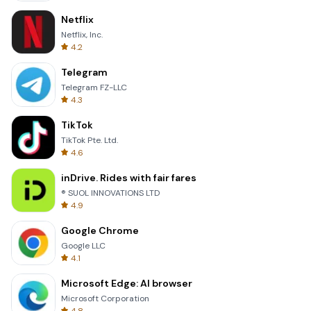
Netflix
Netflix, Inc.
4.2
Telegram
Telegram FZ-LLC
4.3
TikTok
TikTok Pte. Ltd.
4.6
inDrive. Rides with fair fares
® SUOL INNOVATIONS LTD
4.9
Google Chrome
Google LLC
4.1
Microsoft Edge: AI browser
Microsoft Corporation