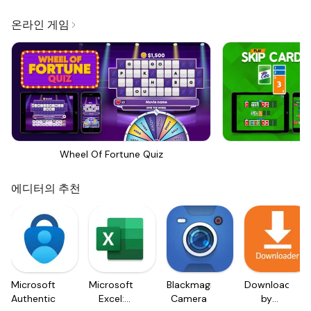
온라인 게임
Wheel Of Fortune Quiz
Sk
에디터의 추천
Microsoft
Microsoft
Blackmagic
Downloader
Authenticator
Excel:
Camera
by