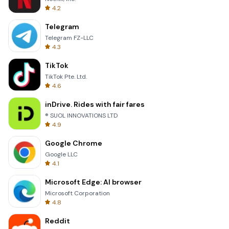
4.2
Telegram
Telegram FZ-LLC
4.3
TikTok
TikTok Pte. Ltd.
4.6
inDrive. Rides with fair fares
® SUOL INNOVATIONS LTD
4.9
Google Chrome
Google LLC
4.1
Microsoft Edge: AI browser
Microsoft Corporation
4.8
Reddit