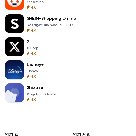
reddit Inc.
4.6
SHEIN-Shopping Online
Roadget Business PTE. LTD.
4.4
X
X Corp.
4.6
Disney+
Disney
4.5
Shizuku
Xingchen & Rikka
4.0
인기 앱
인기 게임