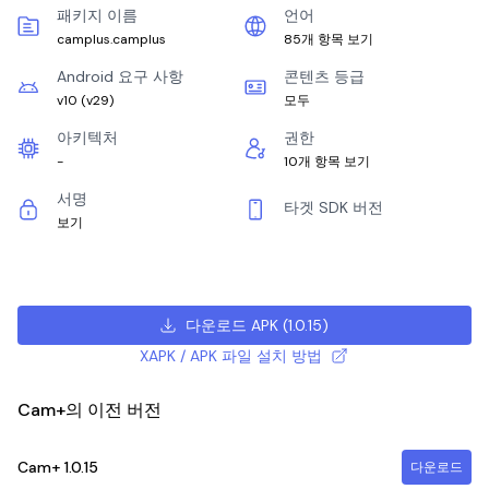
패키지 이름
언어
camplus.camplus
85개 항목 보기
Android 요구 사항
콘텐츠 등급
v10
(
v29
)
모두
아키텍처
권한
-
10개 항목 보기
서명
타겟 SDK 버전
보기
다운로드 APK
(
1.0.15
)
XAPK / APK 파일 설치 방법
Cam+의 이전 버전
Cam+
1.0.15
다운로드