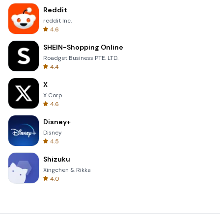
Reddit
reddit Inc.
4.6
SHEIN-Shopping Online
Roadget Business PTE. LTD.
4.4
X
X Corp.
4.6
Disney+
Disney
4.5
Shizuku
Xingchen & Rikka
4.0