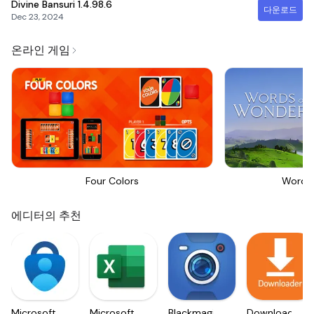
Divine Bansuri
1.4.98.6
다운로드
Dec 23, 2024
온라인 게임
Four Colors
Words
에디터의 추천
Microsoft
Microsoft
Blackmagic
Downloader