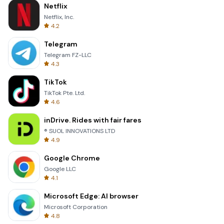
Netflix
Netflix, Inc.
4.2
Telegram
Telegram FZ-LLC
4.3
TikTok
TikTok Pte. Ltd.
4.6
inDrive. Rides with fair fares
® SUOL INNOVATIONS LTD
4.9
Google Chrome
Google LLC
4.1
Microsoft Edge: AI browser
Microsoft Corporation
4.8