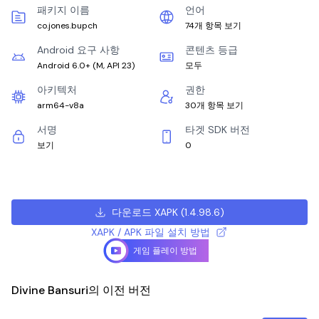
패키지 이름
언어
co.jones.bupch
74개 항목 보기
Android 요구 사항
콘텐츠 등급
Android 6.0+
(
M, API 23
)
모두
아키텍처
권한
arm64-v8a
30개 항목 보기
서명
타겟 SDK 버전
보기
0
다운로드 XAPK
(
1.4.98.6
)
XAPK / APK 파일 설치 방법
게임 플레이 방법
Divine Bansuri의 이전 버전