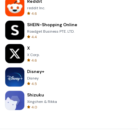
Reddit
reddit Inc.
4.6
SHEIN-Shopping Online
Roadget Business PTE. LTD.
4.4
X
X Corp.
4.6
Disney+
Disney
4.5
Shizuku
Xingchen & Rikka
4.0