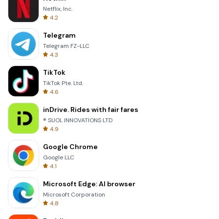
Netflix, Inc.
4.2
Telegram
Telegram FZ-LLC
4.3
TikTok
TikTok Pte. Ltd.
4.6
inDrive. Rides with fair fares
® SUOL INNOVATIONS LTD
4.9
Google Chrome
Google LLC
4.1
Microsoft Edge: AI browser
Microsoft Corporation
4.8