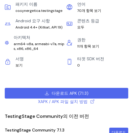
패키지 이름
언어
co.synergetica.testingstage
70개 항목 보기
Android 요구 사항
콘텐츠 등급
Android 4.4+
(
Kitkat, API 19
)
모두
아키텍처
권한
arm64-v8a, armeabi-v7a, mip
11개 항목 보기
s, x86, x86_64
서명
타겟 SDK 버전
보기
0
다운로드 APK
(
7.1.3
)
XAPK / APK 파일 설치 방법
TestingStage Community의 이전 버전
TestingStage Community
7.1.3
다운로드