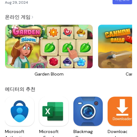
Aug 29, 2024
온라인 게임
Garden Bloom
Canno
에디터의 추천
Microsoft
Microsoft
Blackmagic
Downloader