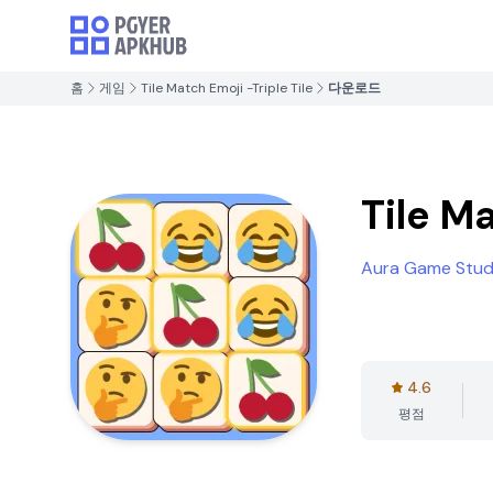
홈
게임
Tile Match Emoji -Triple Tile
다운로드
Tile Ma
Aura Game Stud
4.6
평점