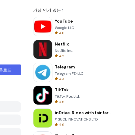
가장 인기 있는
YouTube
Google LLC
4.8
Netflix
Netflix, Inc.
4.2
Telegram
운로드
Telegram FZ-LLC
4.3
TikTok
TikTok Pte. Ltd.
4.6
inDrive. Rides with fair fares
® SUOL INNOVATIONS LTD
4.9