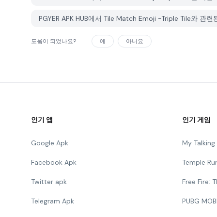
PGYER APK HUB에서 Tile Match Emoji -Triple T
도움이 되었나요?
예
아니요
인기 앱
인기 게임
Google Apk
My Talkin
Facebook Apk
Temple Ru
Twitter apk
Free Fire:
Telegram Apk
PUBG MOB