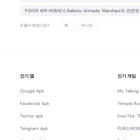
PGYER APK HUB에서 Ballistic Armada: Warship
도움이 되었나요?
예
아니요
인기 앱
인기 게임
Google Apk
My Talkin
Facebook Apk
Temple Ru
Twitter apk
Free Fire:
Telegram Apk
PUBG MOB