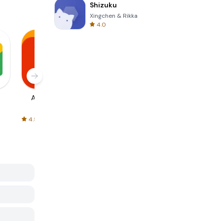
Shizuku
Xingchen & Rikka
4.0
AliExpress
Signal Private
Spotify - Music
Messenger
and Podcasts
4.5
4.3
4.6