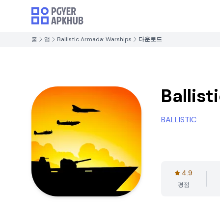
홈
앱
Ballistic Armada: Warships
다운로드
Ballis
BALLISTIC
4.9
평점