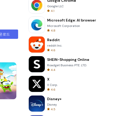
Google Chrome
Google LLC
4.1
Microsoft Edge: AI browser
Microsoft Corporation
4.8
운로드
Reddit
reddit Inc.
4.6
SHEIN-Shopping Online
Roadget Business PTE. LTD.
4.4
X
X Corp.
4.6
Disney+
8 Ball Billiards Classic
Disney
4.5