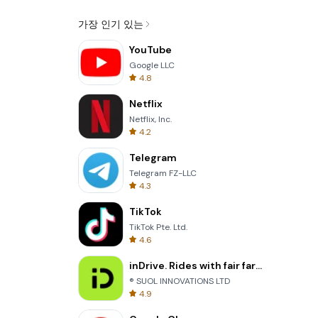
가장 인기 있는
YouTube
Google LLC
4.8
Netflix
Netflix, Inc.
4.2
Telegram
Telegram FZ-LLC
4.3
TikTok
TikTok Pte. Ltd.
4.6
inDrive. Rides with fair fares
® SUOL INNOVATIONS LTD
4.9