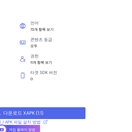
언어
72개 항목 보기
콘텐츠 등급
모두
권한
11개 항목 보기
타겟 SDK 버전
0
다운로드 XAPK
(
1.1
)
K / APK 파일 설치 방법
게임 플레이 방법