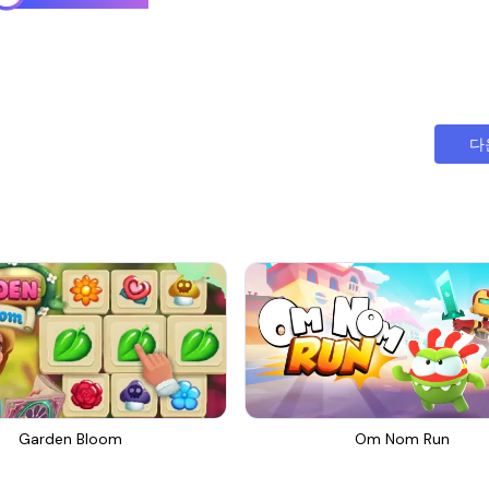
다
Garden Bloom
Om Nom Run