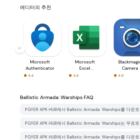
에디터의 추천
Microsoft
Microsoft
Blackmagi
Authenticator
Excel:
Camera
Spreadsheets
4.4
4.6
4.9
Ballistic Armada: Warships
FAQ
PGYER APK HUB에서 Ballistic Armada: Warship
PGYER APK HUB에서 Ballistic Armada: Warships는
PGYER APK HUB에서 Ballistic Armada: Warship