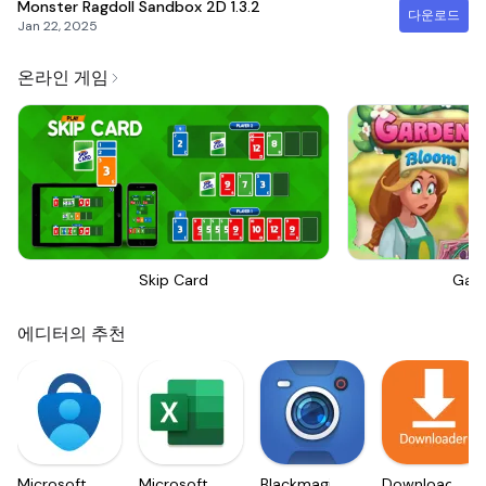
Monster Ragdoll Sandbox 2D
1.3.2
다운로드
Jan 22, 2025
온라인 게임
Skip Card
Gar
에디터의 추천
Microsoft
Microsoft
Blackmagic
Downloader