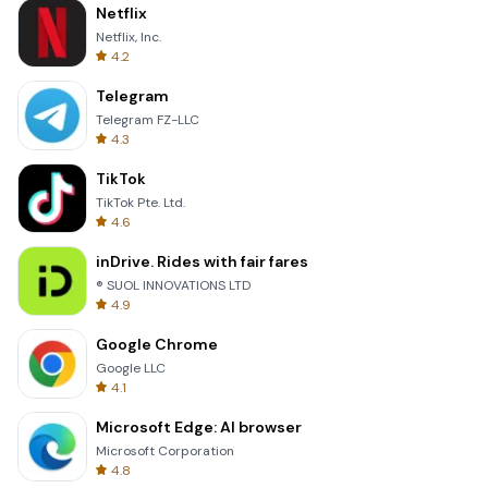
Netflix
Netflix, Inc.
4.2
Telegram
Telegram FZ-LLC
4.3
TikTok
TikTok Pte. Ltd.
4.6
inDrive. Rides with fair fares
® SUOL INNOVATIONS LTD
4.9
Google Chrome
Google LLC
4.1
Microsoft Edge: AI browser
Microsoft Corporation
4.8