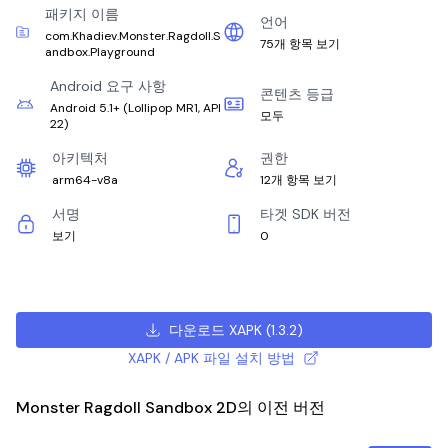
패키지 이름
언어
com.Khadiev.Monster.Ragdoll.S
75개 항목 보기
andbox.Playground
Android 요구 사항
콘텐츠 등급
Android 5.1+
(
Lollipop MR1, API
모두
22
)
아키텍처
권한
arm64-v8a
12개 항목 보기
서명
타겟 SDK 버전
보기
0
다운로드 XAPK
(
1.3.2
)
XAPK / APK 파일 설치 방법
Monster Ragdoll Sandbox 2D의 이전 버전