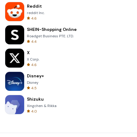
Reddit
reddit Inc.
4.6
SHEIN-Shopping Online
Roadget Business PTE. LTD.
4.4
X
X Corp.
4.6
Disney+
Disney
4.5
Shizuku
Xingchen & Rikka
4.0