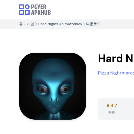
홈
게임
Hard Nights Animatronics
다운로드
Hard N
Pizza Nightmare
4.7
평점