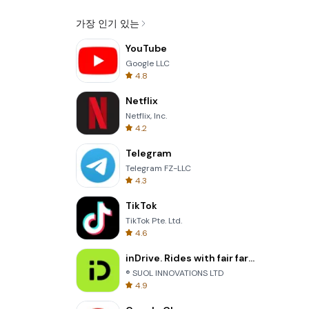
가장 인기 있는
YouTube
Google LLC
4.8
Netflix
Netflix, Inc.
4.2
Telegram
Telegram FZ-LLC
4.3
TikTok
TikTok Pte. Ltd.
4.6
inDrive. Rides with fair fares
® SUOL INNOVATIONS LTD
4.9