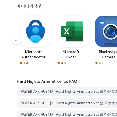
에디터의 추천
Microsoft
Microsoft
Blackmagi
Authenticator
Excel:
Camera
Spreadsheets
4.4
4.6
4.9
Hard Nights Animatronics
FAQ
PGYER APK HUB에서 Hard Nights Animatronics
PGYER APK HUB에서 Hard Nights Animatronics는 
PGYER APK HUB에서 Hard Nights Animatronics