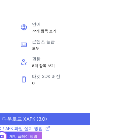
언어
72개 항목 보기
콘텐츠 등급
모두
권한
8개 항목 보기
타겟 SDK 버전
0
다운로드 XAPK
(
3.0
)
K / APK 파일 설치 방법
게임 플레이 방법