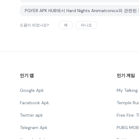
PGYER APK HUB에서 Hard Nights Animatronics
도움이 되었나요?
예
아니요
인기 앱
인기 게임
Google Apk
My Talkin
Facebook Apk
Temple Ru
Twitter apk
Free Fire:
Telegram Apk
PUBG MOB