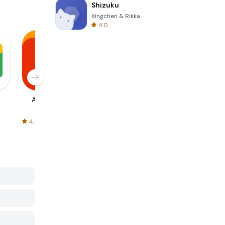
Shizuku
Xingchen & Rikka
4.0
AliExpress
Signal Private
Spotify - Music
Messenger
and Podcasts
4.5
4.3
4.6