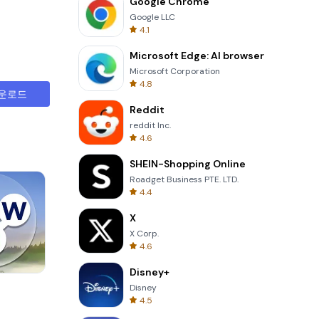
Google Chrome
Google LLC
4.1
Microsoft Edge: AI browser
Microsoft Corporation
4.8
운로드
Reddit
reddit Inc.
4.6
SHEIN-Shopping Online
Roadget Business PTE. LTD.
4.4
X
X Corp.
4.6
Disney+
8 Ball Billiards Classic
Disney
4.5