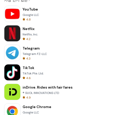
가장 인기 있는
YouTube
Google LLC
4.8
Netflix
Netflix, Inc.
4.2
Telegram
Telegram FZ-LLC
4.3
TikTok
TikTok Pte. Ltd.
4.6
inDrive. Rides with fair fares
® SUOL INNOVATIONS LTD
4.9
Google Chrome
Google LLC